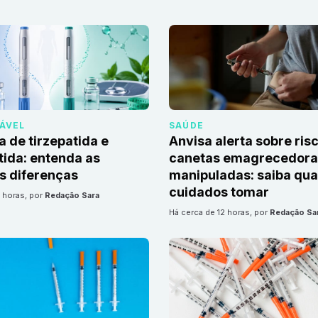
DÁVEL
SAÚDE
a de tirzepatida e
Anvisa alerta sobre ris
ida: entenda as
canetas emagrecedoras
is diferenças
manipuladas: saiba qua
cuidados tomar
2 horas
, por
Redação Sara
há cerca de 12 horas
, por
Redação Sa