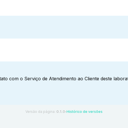
ato com o Serviço de Atendimento ao Cliente deste laborat
Versão da página:
0.1.0
Histórico de versões
●