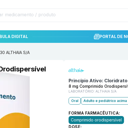
BULA DIGITAL
PORTAL DE N
 30 ALTHAIA S/A
Informações detalhadas do p
Orodispersível
Princípio Ativo:
Cloridrat
8 mg Comprimido Orodispersí
LABORATÓRIO:
ALTHAIA S/A
Oral
Adulto e pediátrico acima
FORMA FARMACÊUTICA:
Comprimido orodispersível
DOSE: