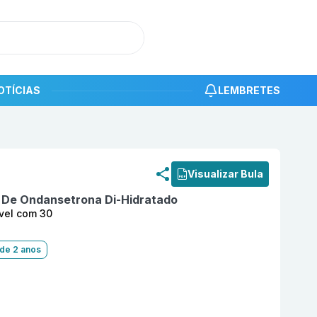
OTÍCIAS
LEMBRETES
roduto
Enjovix Flash 8 mg Comprimido Orodispersível com
Visualizar Bula
o De Ondansetrona Di-Hidratado
vel com 30
 de 2 anos