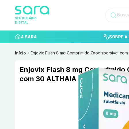
SEU BULÁRIO
DIGITAL
A SARA
SOBRE A 
Início
Enjovix Flash 8 mg Comprimido Orodispersível com
Enjovix Flash 8 mg Comprimido 
com 30 ALTHAIA S/A