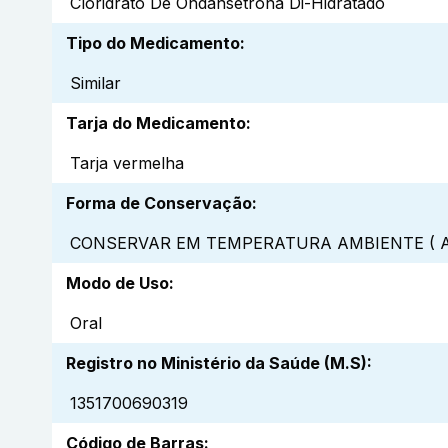
Cloridrato De Ondansetrona Di-Hidratado
Tipo do Medicamento
:
Similar
Tarja do Medicamento
:
Tarja vermelha
Forma de Conservação
:
CONSERVAR EM TEMPERATURA AMBIENTE ( A
Modo de Uso
:
Oral
Registro no Ministério da Saúde (M.S)
:
1351700690319
Código de Barras
: