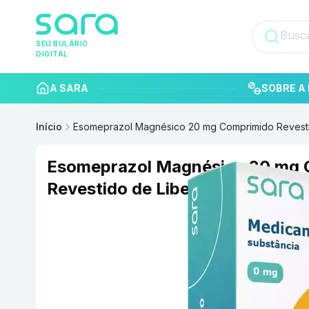
SEU BULÁRIO
DIGITAL
A SARA
SOBRE A 
Início
Esomeprazol Magnésico 20 mg Comprimido Revest
Esomeprazol Magnésico 20 mg 
Revestido de Liberação Retard