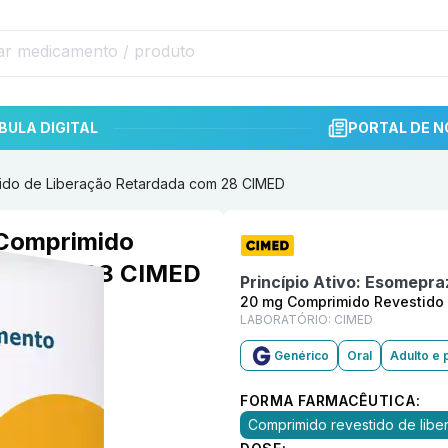
BULA DIGITAL
PORTAL DE N
ido de Liberação Retardada com 28 CIMED
Informações detalhadas do p
Comprimido
ada com 28 CIMED
Princípio Ativo:
Esomepra
20 mg Comprimido Revestido
LABORATÓRIO:
CIMED
Genérico
Oral
Adulto e 
FORMA FARMACÊUTICA:
Comprimido revestido de libe