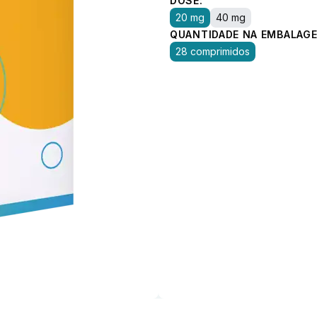
DOSE:
20 mg
40 mg
QUANTIDADE NA EMBALAGE
28 comprimidos