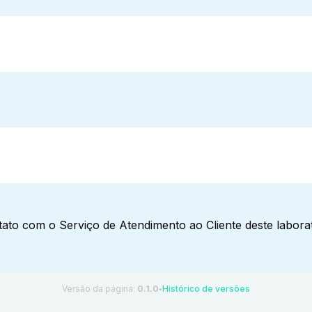
ato com o Serviço de Atendimento ao Cliente deste laborat
Versão da página:
0.1.0
Histórico de versões
●