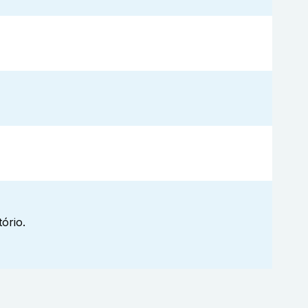
ório.