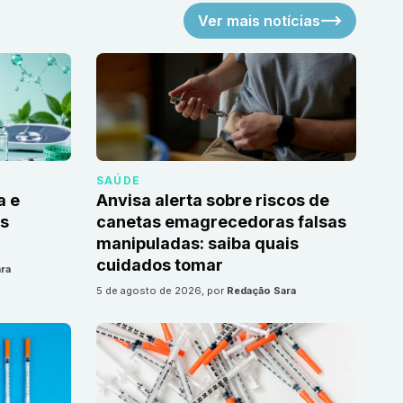
Ver mais notícias
SAÚDE
a e
Anvisa alerta sobre riscos de
as
canetas emagrecedoras falsas
manipuladas: saiba quais
cuidados tomar
ra
5 de agosto de 2026
, por
Redação Sara