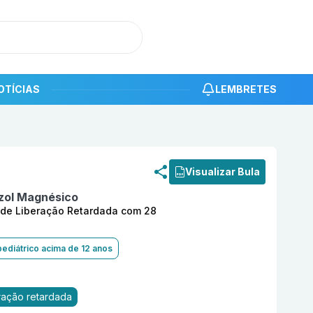
OTÍCIAS
LEMBRETES
roduto
Esomeprazol Magnésico 20 mg Comprimido Revesti
Visualizar Bula
zol Magnésico
 de Liberação Retardada com 28
pediátrico acima de 12 anos
ração retardada