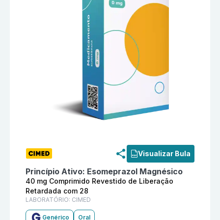
Informações detalhadas do produto
Esomeprazol Magn
Visualizar Bula
Princípio Ativo:
Esomeprazol Magnésico
40 mg Comprimido Revestido de Liberação
Retardada com 28
LABORATÓRIO:
CIMED
Genérico
Oral