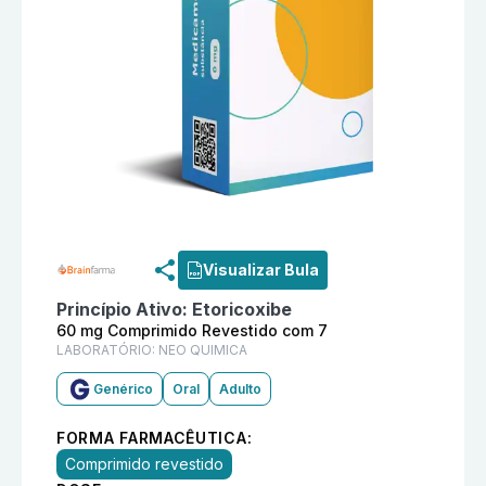
Informações detalhadas do produto
Etoricoxibe 60 m
Visualizar Bula
Princípio Ativo:
Etoricoxibe
60 mg Comprimido Revestido com 7
LABORATÓRIO:
NEO QUIMICA
Genérico
Oral
Adulto
FORMA FARMACÊUTICA:
Comprimido revestido