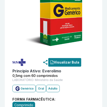
Informações detalhadas do produto
Everolimo 0,5mg 
Visualizar Bula
Princípio Ativo:
Everolimo
0,5mg com 60 comprimidos
LABORATÓRIO:
Ministério da Saúde
Genérico
Oral
Adulto
FORMA FARMACÊUTICA:
Comprimido