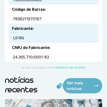
Código de Barras
:
7898211970167
Fabricante
:
UFRN
CNPJ do Fabricante
:
24.365.710/0001-83
Versão da página:
0.1.0
Histórico de versões
●
notícias
Ver mais
notícias
recentes