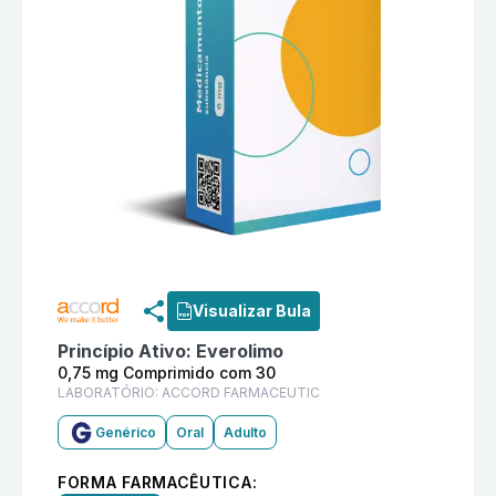
Informações detalhadas do produto
Everolimo 0,75
Visualizar Bula
Princípio Ativo:
Everolimo
0,75 mg Comprimido com 30
LABORATÓRIO:
ACCORD FARMACEUTIC
Genérico
Oral
Adulto
FORMA FARMACÊUTICA: