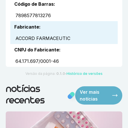
Código de Barras
:
7898577813276
Fabricante
:
ACCORD FARMACEUTIC
CNPJ do Fabricante
:
64.171.697/0001-46
Versão da página:
0.1.0
Histórico de versões
●
notícias
Ver mais
notícias
recentes