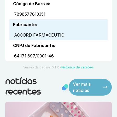
Código de Barras
:
7898577813351
Fabricante
:
ACCORD FARMACEUTIC
CNPJ do Fabricante
:
64.171.697/0001-46
Versão da página:
0.1.0
Histórico de versões
●
notícias
Ver mais
notícias
recentes