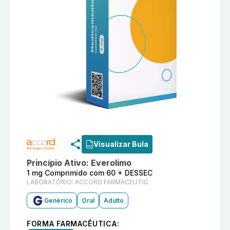
Informações detalhadas do produto
Everolimo 1 mg 
Visualizar Bula
Princípio Ativo:
Everolimo
1 mg Comprimido com 60 + DESSEC
LABORATÓRIO:
ACCORD FARMACEUTIC
Genérico
Oral
Adulto
FORMA FARMACÊUTICA: