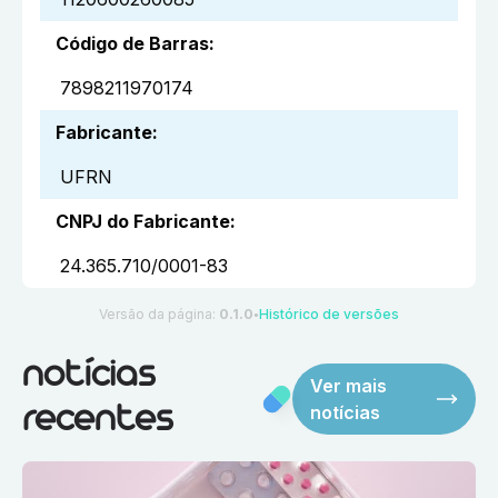
Código de Barras
:
7898211970174
Fabricante
:
UFRN
CNPJ do Fabricante
:
24.365.710/0001-83
Versão da página:
0.1.0
Histórico de versões
●
notícias
Ver mais
notícias
recentes