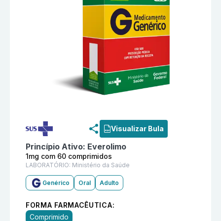
Informações detalhadas do produto
Everolimo 1mg co
Visualizar Bula
Princípio Ativo:
Everolimo
1mg com 60 comprimidos
LABORATÓRIO:
Ministério da Saúde
Genérico
Oral
Adulto
FORMA FARMACÊUTICA:
Comprimido