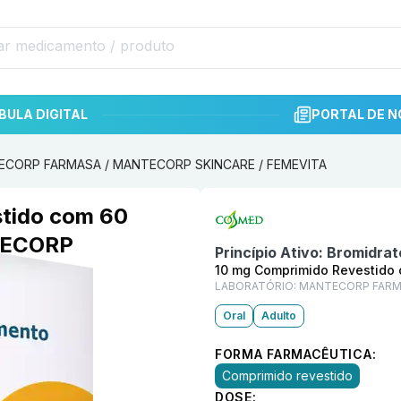
BULA DIGITAL
PORTAL DE N
NTECORP FARMASA / MANTECORP SKINCARE / FEMEVITA
Informações detalhadas do p
stido com 60
TECORP
Princípio Ativo:
Bromidrat
10 mg Comprimido Revestido
LABORATÓRIO:
MANTECORP FARMA
Oral
Adulto
FORMA FARMACÊUTICA:
Comprimido revestido
DOSE: