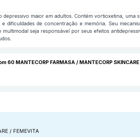
no depressivo maior em adultos. Contém vortioxetina, uma s
te, e dificuldades de concentração e memória. Seu mecani
ultimodal seja responsável por seus efeitos antidepressiv
udos.
do com 60 MANTECORP FARMASA / MANTECORP SKINCARE
RE / FEMEVITA