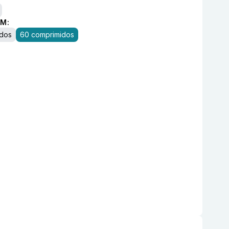
M:
idos
60 comprimidos