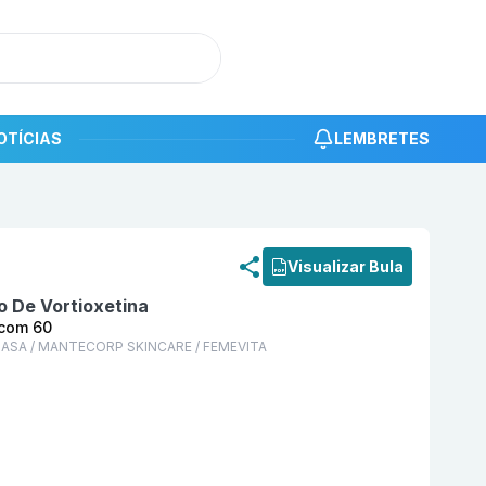
OTÍCIAS
LEMBRETES
roduto
Evortia 10 mg Comprimido Revestido com 60 M
Visualizar Bula
o De Vortioxetina
 com 60
SA / MANTECORP SKINCARE / FEMEVITA