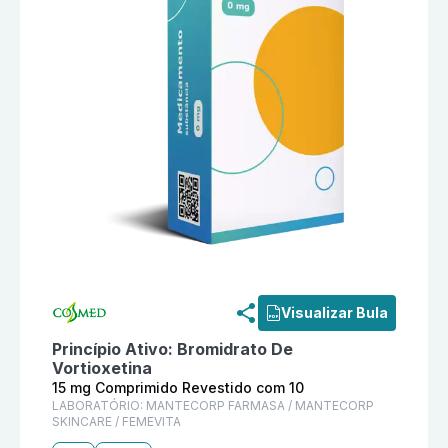
Informações detalhadas do produto
Evortia 15 mg C
Visualizar Bula
Princípio Ativo:
Bromidrato De
Vortioxetina
15 mg Comprimido Revestido com 10
LABORATÓRIO:
MANTECORP FARMASA / MANTECORP
SKINCARE / FEMEVITA