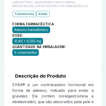
LABORATÓRIO:
GEDEON RICHTER DO BRASIL
IMPORTADORA, EXPORTADORA E DISTRIBUIDORA S.A.
Transdérmica
Adulto
FORMA FARMACÊUTICA:
Adesivo transdérmico
DOSE:
(0,60 + 6,00) mg
QUANTIDADE NA EMBALAGEM:
3 comprimidos
Descrição do Produto
EVRA® é um contraceptivo hormonal em
forma de adesivo, indicado para evitar a
gravidez. Ele contém norelgestromina e
etinilestradiol, que são absorvidos pela pele e