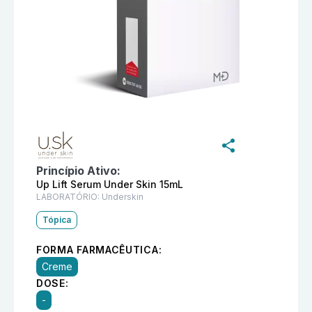
Informações detalhadas do produto
Face Up Lift Seru
Princípio Ativo:
Up Lift Serum Under Skin 15mL
LABORATÓRIO:
Underskin
Tópica
FORMA FARMACÊUTICA:
Creme
DOSE:
-