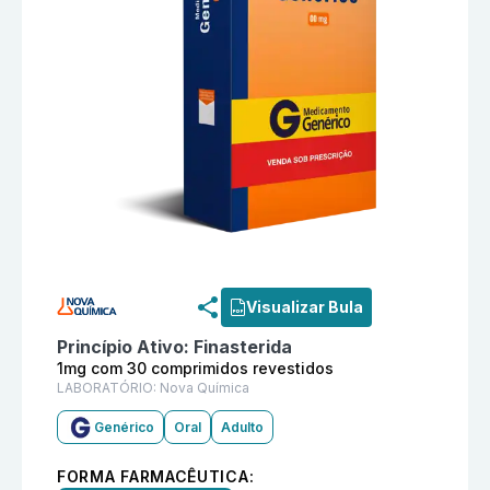
Informações detalhadas do produto
Finasterida 1mg 
Visualizar Bula
Princípio Ativo:
Finasterida
1mg com 30 comprimidos revestidos
LABORATÓRIO:
Nova Química
Genérico
Oral
Adulto
FORMA FARMACÊUTICA: