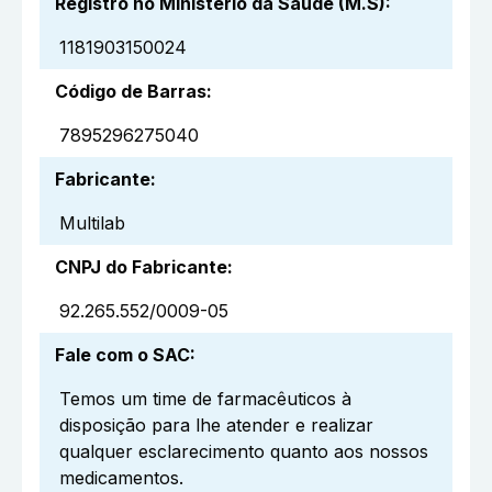
Registro no Ministério da Saúde (M.S)
:
1181903150024
Código de Barras
:
7895296275040
Fabricante
:
Multilab
CNPJ do Fabricante
:
92.265.552/0009-05
Fale com o SAC
:
Temos um time de farmacêuticos à
disposição para lhe atender e realizar
qualquer esclarecimento quanto aos nossos
medicamentos.