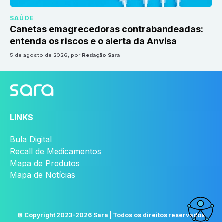
SAÚDE
Canetas emagrecedoras contrabandeadas:
entenda os riscos e o alerta da Anvisa
5 de agosto de 2026
, por
Redação Sara
LINKS
Bula Digital
Recall de Medicamentos
Mapa de Produtos
Mapa de Notícias
© Copyright 2023-
2026
Sara | Todos os direitos reservados