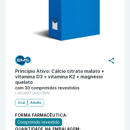
Informações detalhadas do produto
Fixare com 30 co
Princípio Ativo:
Cálcio citrato malato +
vitamina D3 + vitamina K2 + magnésio
quelato
com 30 comprimidos revestidos
LABORATÓRIO:
EMS
Oral
Adulto
FORMA FARMACÊUTICA:
Comprimido revestido
QUANTIDADE NA EMBALAGEM: