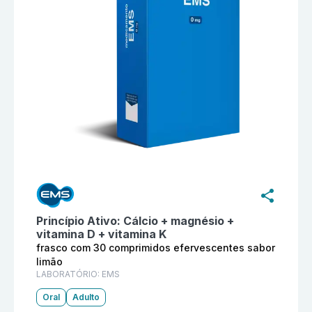
Informações detalhadas do produto
Fixare Pro+ fras
Princípio Ativo:
Cálcio + magnésio +
vitamina D + vitamina K
frasco com 30 comprimidos efervescentes sabor
limão
LABORATÓRIO:
EMS
Oral
Adulto