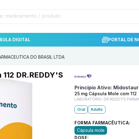
BULA DIGITAL
PORTAL DE N
 FARMACEUTICA DO BRASIL LTDA
Informações detalhadas do p
m 112 DR.REDDY'S
DA
Princípio Ativo:
Midostaur
25 mg Cápsula Mole com 112
LABORATÓRIO:
DR.REDDY'S FARM
Oral
Adulto
FORMA FARMACÊUTICA:
Cápsula mole
DOSE: