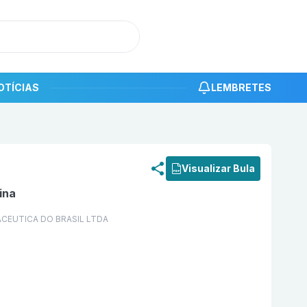
OTÍCIAS
LEMBRETES
roduto
Flykato 25 mg Cápsula Mole com 112 DR.REDDY'S
Visualizar Bula
ina
ACEUTICA DO BRASIL LTDA