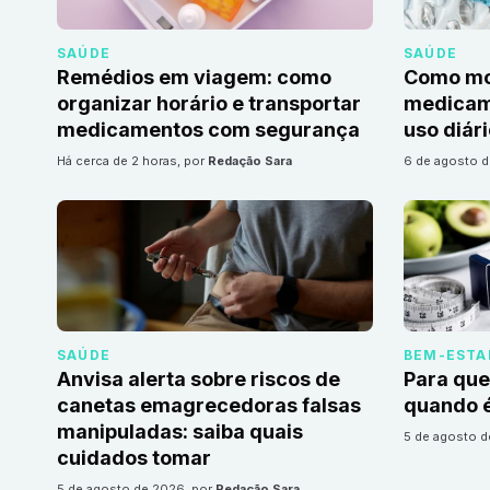
SAÚDE
SAÚDE
Remédios em viagem: como
Como mon
organizar horário e transportar
medicame
medicamentos com segurança
uso diár
há cerca de 2 horas
, por
Redação Sara
6 de agosto 
SAÚDE
BEM-ESTA
Anvisa alerta sobre riscos de
Para que
canetas emagrecedoras falsas
quando é
manipuladas: saiba quais
5 de agosto 
cuidados tomar
5 de agosto de 2026
, por
Redação Sara