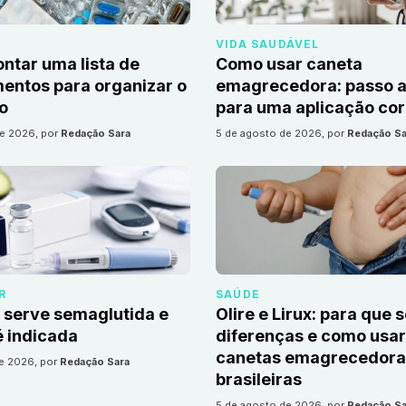
VIDA SAUDÁVEL
tar uma lista de
Como usar caneta
ntos para organizar o
emagrecedora: passo a
io
para uma aplicação cor
de 2026
, por
Redação Sara
5 de agosto de 2026
, por
Redação Sa
R
SAÚDE
 serve semaglutida e
Olire e Lirux: para que 
 indicada
diferenças e como usar
canetas emagrecedora
de 2026
, por
Redação Sara
brasileiras
5 de agosto de 2026
, por
Redação Sa