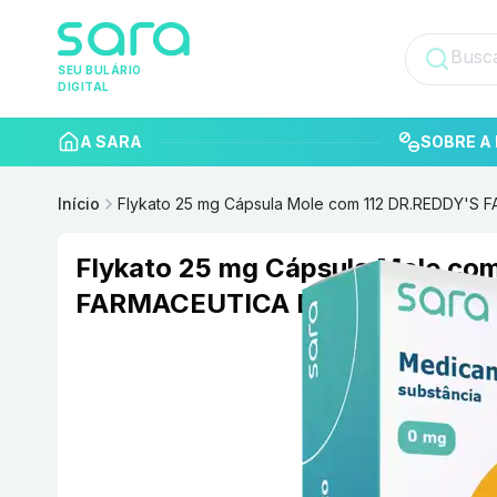
SEU BULÁRIO
DIGITAL
A SARA
SOBRE A 
Início
Flykato 25 mg Cápsula Mole com 112 DR.REDDY'S
Flykato 25 mg Cápsula Mole co
FARMACEUTICA DO BRASIL LT