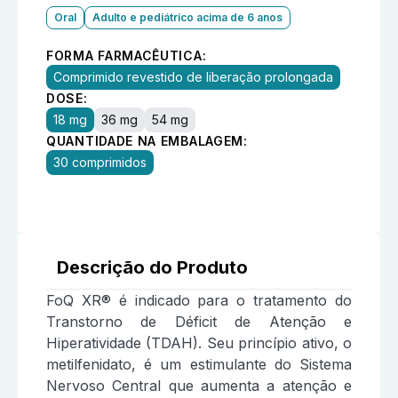
Oral
Adulto e pediátrico acima de 6 anos
FORMA FARMACÊUTICA:
Comprimido revestido de liberação prolongada
DOSE:
18 mg
36 mg
54 mg
QUANTIDADE NA EMBALAGEM:
30 comprimidos
Descrição do Produto
FoQ XR® é indicado para o tratamento do
Transtorno de Déficit de Atenção e
Hiperatividade (TDAH). Seu princípio ativo, o
metilfenidato, é um estimulante do Sistema
Nervoso Central que aumenta a atenção e