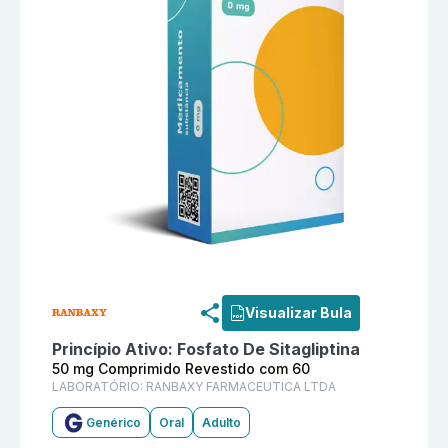
Informações detalhadas do produto
Fosfato De Sita
Visualizar Bula
Princípio Ativo:
Fosfato De Sitagliptina
50 mg Comprimido Revestido com 60
LABORATÓRIO:
RANBAXY FARMACEUTICA LTDA
Genérico
Oral
Adulto