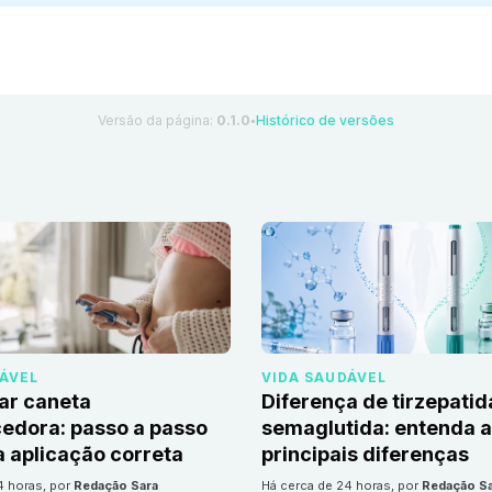
Versão da página:
0.1.0
Histórico de versões
●
DÁVEL
VIDA SAUDÁVEL
ar caneta
Diferença de tirzepatid
edora: passo a passo
semaglutida: entenda 
 aplicação correta
principais diferenças
24 horas
, por
Redação Sara
há cerca de 24 horas
, por
Redação S