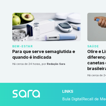
BEM-ESTAR
SAÚDE
Para que serve semaglutida e
Olire e L
quando é indicada
diferenç
canetas
há cerca de 24 horas
, por
Redação Sara
brasileir
há cerca de 
LINKS
Bula Digital
Recall de M