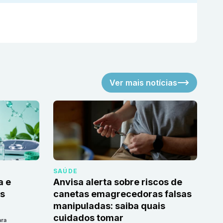
Ver mais notícias
SAÚDE
a e
Anvisa alerta sobre riscos de
as
canetas emagrecedoras falsas
manipuladas: saiba quais
cuidados tomar
ara