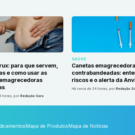
SAÚDE
irux: para que servem,
Canetas emagrecedor
as e como usar as
contrabandeadas: ente
 emagrecedoras
riscos e o alerta da Anv
as
há cerca de 24 horas
, por
Redação S
24 horas
, por
Redação Sara
edicamentos
Mapa de Produtos
Mapa de Notícias