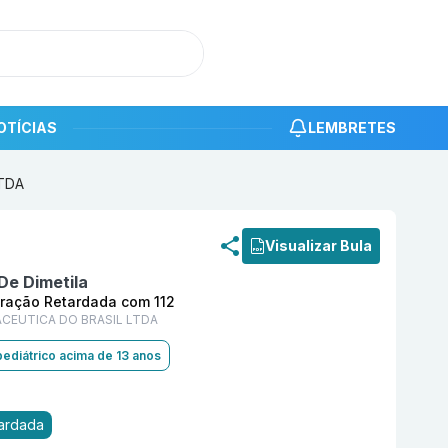
OTÍCIAS
LEMBRETES
LTDA
roduto
Fumarato De Dimetila 240 mg Cápsula Dura de Li
Visualizar Bula
De Dimetila
ração Retardada com 112
ACEUTICA DO BRASIL LTDA
pediátrico acima de 13 anos
tardada