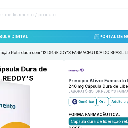
BULA DIGITAL
PORTAL DE N
beração Retardada com 112 DR.REDDY'S FARMACEUTICA DO BRASIL 
Informações detalhadas do p
psula Dura de
R.REDDY'S
Princípio Ativo:
Fumarato 
DA
240 mg Cápsula Dura de Libe
LABORATÓRIO:
DR.REDDY'S FARM
Genérico
Oral
Adulto e 
FORMA FARMACÊUTICA:
Cápsula dura de liberação re