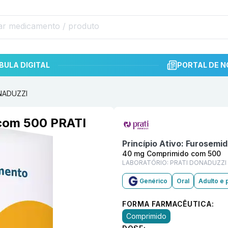
BULA DIGITAL
PORTAL DE N
NADUZZI
Informações detalhadas do p
com 500 PRATI
Princípio Ativo:
Furosemid
40 mg Comprimido com 500
LABORATÓRIO:
PRATI DONADUZZI
Genérico
Oral
Adulto e 
FORMA FARMACÊUTICA:
Comprimido