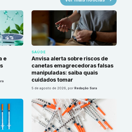
SAÚDE
a e
Anvisa alerta sobre riscos de
as
canetas emagrecedoras falsas
manipuladas: saiba quais
cuidados tomar
ra
5 de agosto de 2026
, por
Redação Sara