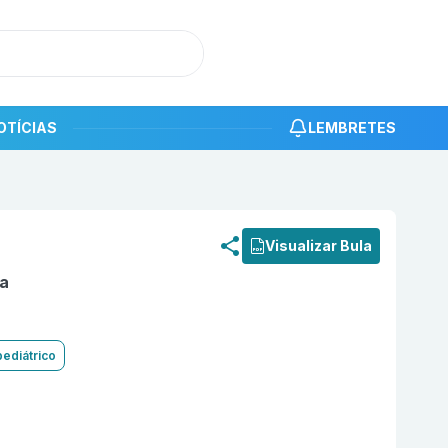
OTÍCIAS
LEMBRETES
roduto
Furosemida 40 mg Comprimido com 500 PRATI DO
Visualizar Bula
a
pediátrico