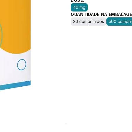
DOSE:
40 mg
QUANTIDADE NA EMBALAGE
20 comprimidos
500 compri