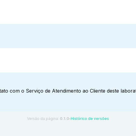
ato com o Serviço de Atendimento ao Cliente deste laborat
Versão da página:
0.1.0
Histórico de versões
●