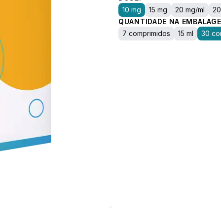
10 mg
15 mg
20 mg/ml
20
QUANTIDADE NA EMBALAGE
7 comprimidos
15 ml
30 co