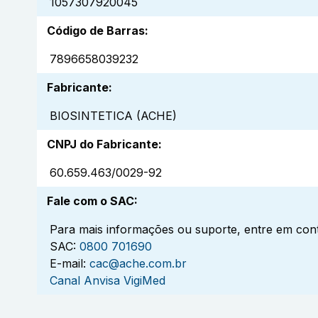
1057307920045
Código de Barras
:
7896658039232
Fabricante
:
BIOSINTETICA (ACHE)
CNPJ do Fabricante
:
60.659.463/0029-92
Fale com o SAC
:
Para mais informações ou suporte, entre em cont
SAC:
0800 701690
E-mail:
cac@ache.com.br
Canal Anvisa VigiMed