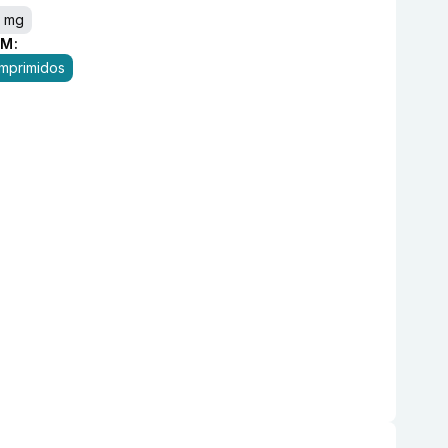
 mg
M:
mprimidos