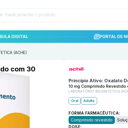
BULA DIGITAL
PORTAL DE N
TETICA (ACHE)
Informações detalhadas do p
ido com 30
Princípio Ativo:
Oxalato D
10 mg Comprimido Revestido
LABORATÓRIO:
BIOSINTETICA (AC
Oral
Adulto
FORMA FARMACÊUTICA:
Comprimido revestido
Soluç
DOSE: