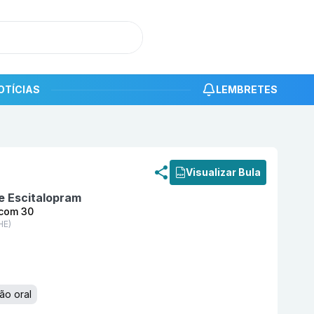
OTÍCIAS
LEMBRETES
roduto
Fusor 10 mg Comprimido Revestido com 30 BIOSIN
Visualizar Bula
e Escitalopram
 com 30
HE)
ão oral