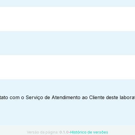
ato com o Serviço de Atendimento ao Cliente deste laborat
Versão da página:
0.1.0
Histórico de versões
●