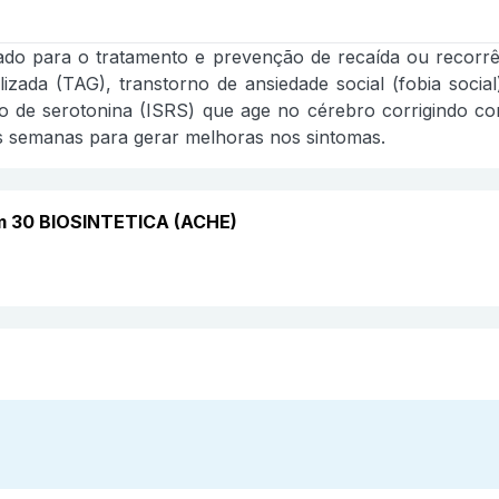
icado para o tratamento e prevenção de recaída ou recorr
izada (TAG), transtorno de ansiedade social (fobia socia
ão de serotonina (ISRS) que age no cérebro corrigindo c
s semanas para gerar melhoras nos sintomas.
om 30 BIOSINTETICA (ACHE)