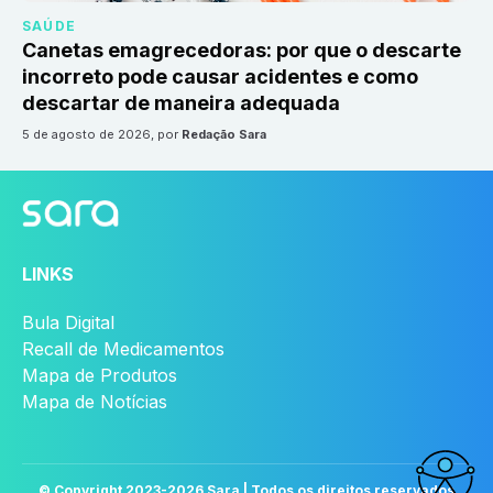
SAÚDE
Canetas emagrecedoras: por que o descarte
incorreto pode causar acidentes e como
descartar de maneira adequada
5 de agosto de 2026
, por
Redação Sara
LINKS
Bula Digital
Recall de Medicamentos
Mapa de Produtos
Mapa de Notícias
© Copyright 2023-
2026
Sara | Todos os direitos reservados