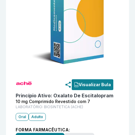
Informações detalhadas do produto
Fusor 10 mg Comp
Visualizar Bula
Princípio Ativo:
Oxalato De Escitalopram
10 mg Comprimido Revestido com 7
LABORATÓRIO:
BIOSINTETICA (ACHE)
Oral
Adulto
FORMA FARMACÊUTICA: