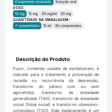
Comprimido revestido
Solução oral
DOSE:
10 mg
15 mg
20 mg/ml
20 mg
QUANTIDADE NA EMBALAGEM:
7 comprimidos
15 ml
30 comprimidos
Descrição do Produto
Fusor, contendo oxalato de escitalopram, é
indicado para o tratamento e prevenção de
recaída ou recorrência da depressão,
transtorno do pânico com ou sem
agorafobia, transtorno de ansiedade
generalizada (TAG), transtorno de ansiedade
social (fobia social) e transtorno obsessivo-
compulsivo (TOC). Este medicamento é um