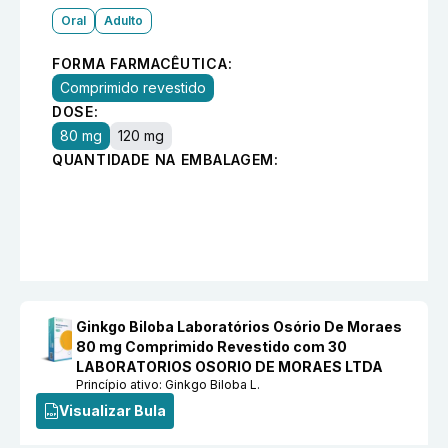
Oral
Adulto
FORMA FARMACÊUTICA:
Comprimido revestido
DOSE:
80 mg
120 mg
QUANTIDADE NA EMBALAGEM:
Ginkgo Biloba Laboratórios Osório De Moraes
80 mg Comprimido Revestido com 30
LABORATORIOS OSORIO DE MORAES LTDA
Princípio ativo:
Ginkgo Biloba L.
Visualizar Bula