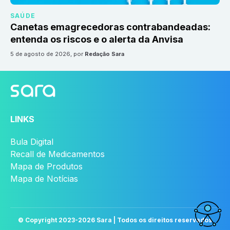
SAÚDE
Canetas emagrecedoras contrabandeadas:
entenda os riscos e o alerta da Anvisa
5 de agosto de 2026
, por
Redação Sara
LINKS
Bula Digital
Recall de Medicamentos
Mapa de Produtos
Mapa de Notícias
© Copyright 2023-
2026
Sara | Todos os direitos reservados