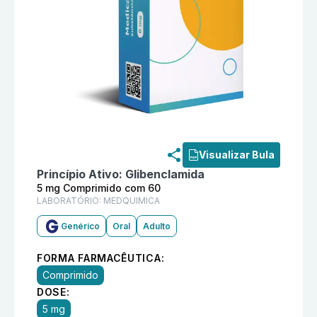
Informações detalhadas do produto
Glibenclamida 5
Visualizar Bula
Princípio Ativo:
Glibenclamida
5 mg Comprimido com 60
LABORATÓRIO:
MEDQUIMICA
Genérico
Oral
Adulto
FORMA FARMACÊUTICA:
Comprimido
DOSE:
5 mg