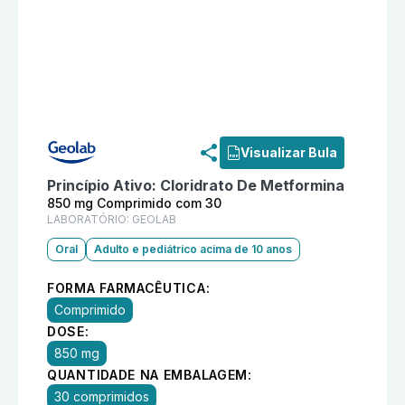
Informações detalhadas do produto
Glicefor 850 mg
Visualizar Bula
Princípio Ativo:
Cloridrato De Metformina
850 mg Comprimido com 30
LABORATÓRIO:
GEOLAB
Oral
Adulto e pediátrico acima de 10 anos
FORMA FARMACÊUTICA:
Comprimido
DOSE:
850 mg
QUANTIDADE NA EMBALAGEM:
30 comprimidos