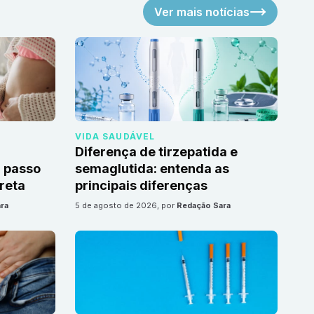
Ver mais notícias
VIDA SAUDÁVEL
Diferença de tirzepatida e
 passo
semaglutida: entenda as
reta
principais diferenças
ra
5 de agosto de 2026
, por
Redação Sara