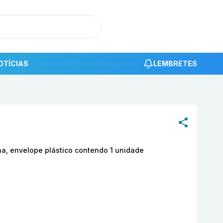
OTÍCIAS
LEMBRETES
roduto
Glicerin® supositório infantil de glicerina, envelope
rina, envelope plástico contendo 1 unidade