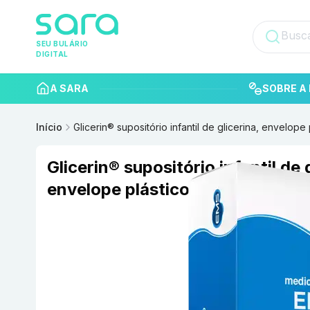
SEU BULÁRIO
DIGITAL
A SARA
SOBRE A 
Início
Glicerin® supositório infantil de glicerina, envelop
Glicerin® supositório infantil de 
envelope plástico contendo 1 u