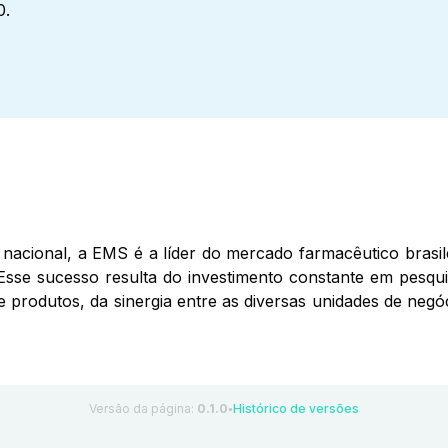
0.
nacional, a EMS é a líder do mercado farmacêutico brasil
Esse sucesso resulta do investimento constante em pesqui
de produtos, da sinergia entre as diversas unidades de ne
Versão da página:
0.1.0
Histórico de versões
●