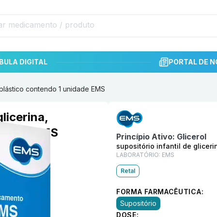
BULA DIGITAL
PORTAL DE N
e plástico contendo 1 unidade EMS
Informações detalhadas do p
glicerina,
nidade EMS
Princípio Ativo:
Glicerol
supositório infantil de glice
LABORATÓRIO:
EMS
Retal
FORMA FARMACÊUTICA:
Supositório
DOSE: