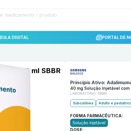
BULA DIGITAL
PORTAL DE N
Informações detalhadas do p
l com 0,8 ml SBBR
Princípio Ativo:
Adalimum
40 mg Solução Injetável com 
LABORATÓRIO:
SBBR
Subcutânea
Adulto e pediátric
FORMA FARMACÊUTICA:
Solução injetável
DOSE: