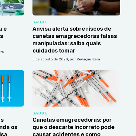
SAÚDE
a e
Anvisa alerta sobre riscos de
as
canetas emagrecedoras falsas
manipuladas: saiba quais
cuidados tomar
ra
5 de agosto de 2026
, por
Redação Sara
SAÚDE
as
Canetas emagrecedoras: por
nda os
que o descarte incorreto pode
isa
causar acidentes e como