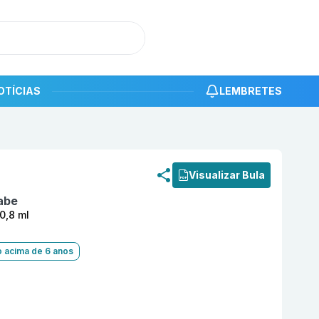
OTÍCIAS
LEMBRETES
roduto
Hadlima 40 mg Solução Injetável com 0,8 ml SBBR
Visualizar Bula
abe
0,8 ml
o acima de 6 anos