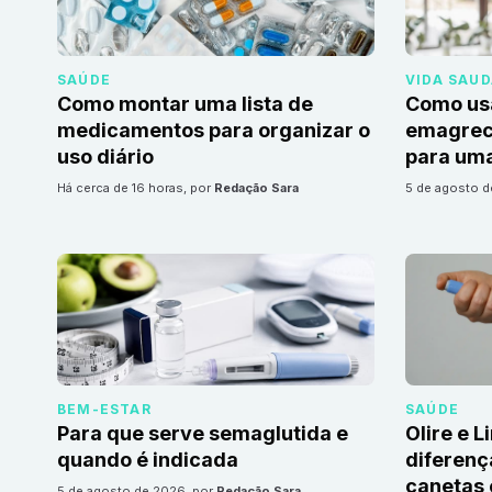
SAÚDE
VIDA SAU
Como montar uma lista de
Como us
medicamentos para organizar o
emagrec
uso diário
para uma
há cerca de 16 horas
, por
Redação Sara
5 de agosto 
BEM-ESTAR
SAÚDE
Para que serve semaglutida e
Olire e L
quando é indicada
diferenç
canetas
5 de agosto de 2026
, por
Redação Sara