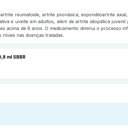
ite reumatoide, artrite psoriásica, espondiloartrite axial
iva e uveíte em adultos, além de artrite idiopática juvenil p
ntes acima de 6 anos. O medicamento diminui o processo inf
 níveis nas doenças tratadas.
0,8 ml SBBR