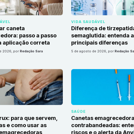
DÁVEL
VIDA SAUDÁVEL
ar caneta
Diferença de tirzepatid
edora: passo a passo
semaglutida: entenda 
 aplicação correta
principais diferenças
de 2026
, por
Redação Sara
5 de agosto de 2026
, por
Redação Sa
SAÚDE
irux: para que servem,
Canetas emagrecedor
as e como usar as
contrabandeadas: ente
 emagrecedoras
riscos e o alerta da Anv