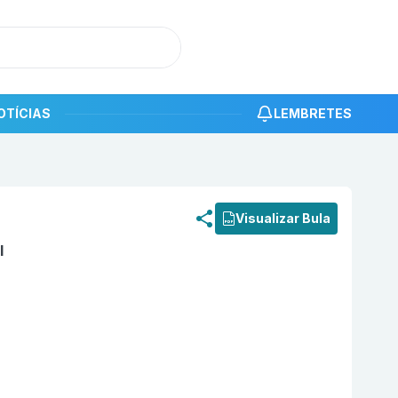
OTÍCIAS
LEMBRETES
roduto
Hedd 10 mg Comprimido com 10 FQM
Visualizar Bula
l