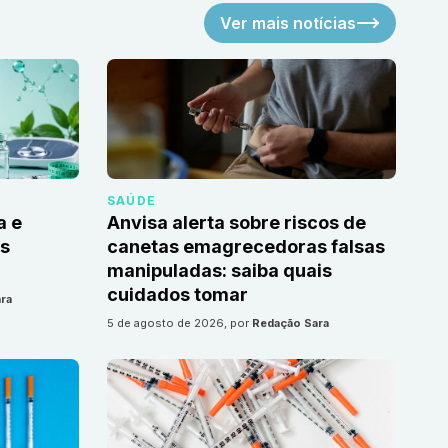
Ver mais notícias
SAÚDE
a e
Anvisa alerta sobre riscos de
as
canetas emagrecedoras falsas
manipuladas: saiba quais
cuidados tomar
ra
5 de agosto de 2026
, por
Redação Sara