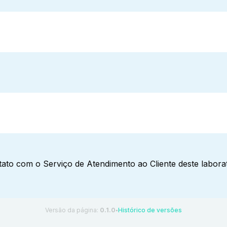
ato com o Serviço de Atendimento ao Cliente deste laborat
Versão da página:
0.1.0
Histórico de versões
●