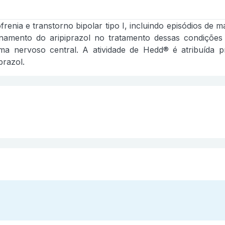
ofrenia e transtorno bipolar tipo I, incluindo episódios d
cionamento do aripiprazol no tratamento dessas condiçõe
ema nervoso central. A atividade de Hedd® é atribuída pr
prazol.