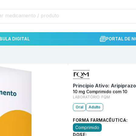
BULA DIGITAL
PORTAL DE N
Informações detalhadas do p
 FQM
Princípio Ativo:
Aripiprazo
10 mg Comprimido com 10
LABORATÓRIO:
FQM
Oral
Adulto
FORMA FARMACÊUTICA:
Comprimido
DOSE: