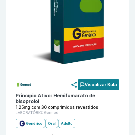
Informações detalhadas do produto
Hemifumarato de 
Visualizar Bula
Princípio Ativo:
Hemifumarato de
bisoprolol
1,25mg com 30 comprimidos revestidos
LABORATÓRIO:
Germed
Genérico
Oral
Adulto