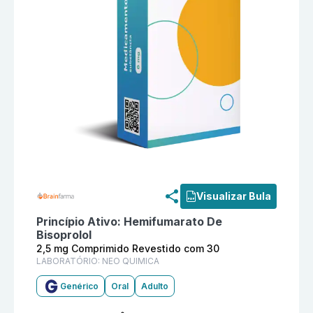
Informações detalhadas do produto
Hemifumarato De 
Visualizar Bula
Princípio Ativo:
Hemifumarato De
Bisoprolol
2,5 mg Comprimido Revestido com 30
LABORATÓRIO:
NEO QUIMICA
Genérico
Oral
Adulto