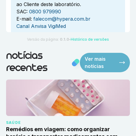
ao Cliente deste laboratório.
SAC:
0800 979990
E-mail:
falecom@hypera.com.br
Canal Anvisa VigiMed
Versão da página:
0.1.0
Histórico de versões
●
notícias
Ver mais
notícias
recentes
SAÚDE
Remédios em viagem: como organizar