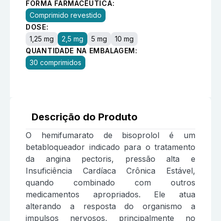
FORMA FARMACÊUTICA:
Comprimido revestido
DOSE:
1,25 mg
2,5 mg
5 mg
10 mg
QUANTIDADE NA EMBALAGEM:
30 comprimidos
Descrição do Produto
O hemifumarato de bisoprolol é um
betabloqueador indicado para o tratamento
da angina pectoris, pressão alta e
Insuficiência Cardíaca Crônica Estável,
quando combinado com outros
medicamentos apropriados. Ele atua
alterando a resposta do organismo a
impulsos nervosos, principalmente no