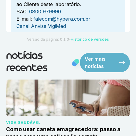
ao Cliente deste laboratório.
SAC:
0800 979990
E-mail:
falecom@hypera.com.br
Canal Anvisa VigiMed
Versão da página:
0.1.0
Histórico de versões
●
notícias
Ver mais
notícias
recentes
VIDA SAUDÁVEL
Como usar caneta emagrecedora: passo a