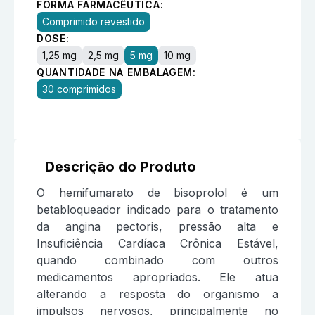
FORMA FARMACÊUTICA:
Comprimido revestido
DOSE:
1,25 mg
2,5 mg
5 mg
10 mg
QUANTIDADE NA EMBALAGEM:
30 comprimidos
Descrição do Produto
O hemifumarato de bisoprolol é um
betabloqueador indicado para o tratamento
da angina pectoris, pressão alta e
Insuficiência Cardíaca Crônica Estável,
quando combinado com outros
medicamentos apropriados. Ele atua
alterando a resposta do organismo a
impulsos nervosos, principalmente no