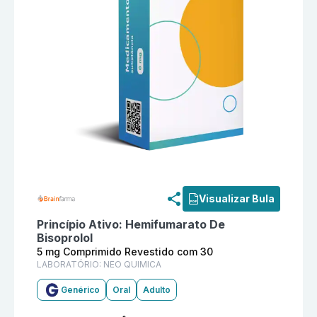
Informações detalhadas do produto
Hemifumarato De 
Visualizar Bula
Princípio Ativo:
Hemifumarato De
Bisoprolol
5 mg Comprimido Revestido com 30
LABORATÓRIO:
NEO QUIMICA
Genérico
Oral
Adulto