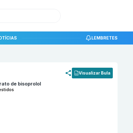
OTÍCIAS
LEMBRETES
roduto
Hemifumarato de bisoprolol 5mg com 30 comprimid
Visualizar Bula
ato de bisoprolol
estidos