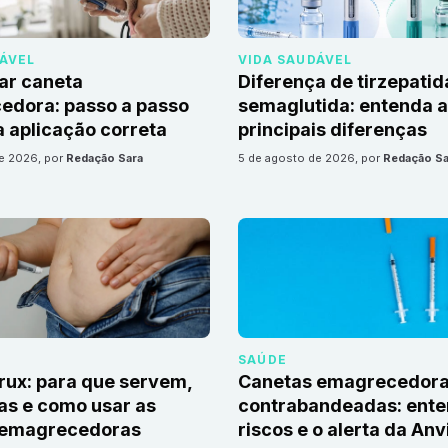
DÁVEL
VIDA SAUDÁVEL
ar caneta
Diferença de tirzepatid
edora: passo a passo
semaglutida: entenda 
 aplicação correta
principais diferenças
de 2026
, por
Redação Sara
5 de agosto de 2026
, por
Redação Sa
SAÚDE
irux: para que servem,
Canetas emagrecedor
as e como usar as
contrabandeadas: ente
 emagrecedoras
riscos e o alerta da Anv