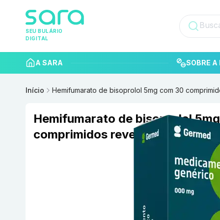
SEU BULÁRIO
DIGITAL
A SARA
SOBRE A 
Início
Hemifumarato de bisoprolol 5mg com 30 comprimid
Hemifumarato de bisoprolol 5m
comprimidos revestidos Germed