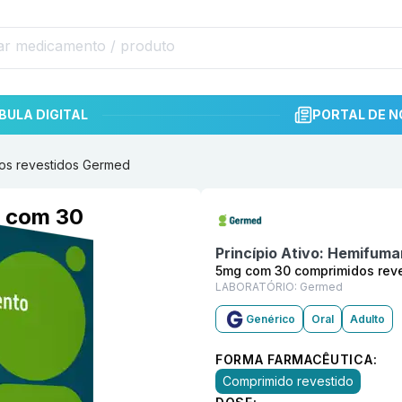
BULA DIGITAL
PORTAL DE N
os revestidos Germed
Informações detalhadas do p
g com 30
Princípio Ativo:
Hemifumar
5mg com 30 comprimidos rev
LABORATÓRIO:
Germed
Genérico
Oral
Adulto
FORMA FARMACÊUTICA:
Comprimido revestido