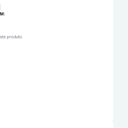
M:
este produto.