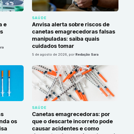
SAÚDE
a e
Anvisa alerta sobre riscos de
as
canetas emagrecedoras falsas
manipuladas: saiba quais
cuidados tomar
ra
5 de agosto de 2026
, por
Redação Sara
SAÚDE
as
Canetas emagrecedoras: por
nda os
que o descarte incorreto pode
isa
causar acidentes e como