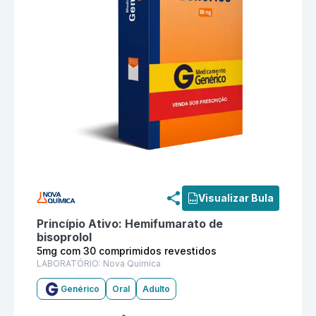
Informações detalhadas do produto
Hemifumarato de 
Visualizar Bula
Princípio Ativo:
Hemifumarato de
bisoprolol
5mg com 30 comprimidos revestidos
LABORATÓRIO:
Nova Química
Genérico
Oral
Adulto