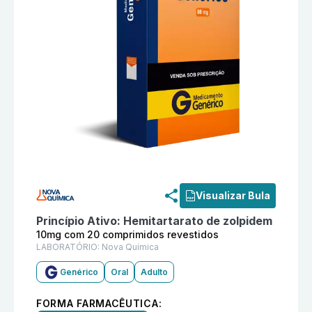
Informações detalhadas do produto
Hemitartarato de
Visualizar Bula
Princípio Ativo:
Hemitartarato de zolpidem
10mg com 20 comprimidos revestidos
LABORATÓRIO:
Nova Química
Genérico
Oral
Adulto
FORMA FARMACÊUTICA: