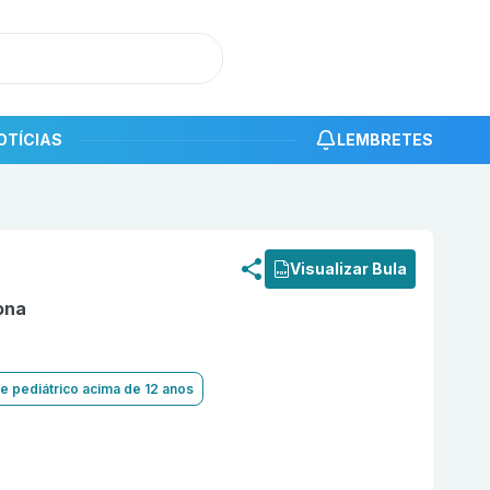
OTÍCIAS
LEMBRETES
roduto
Hidroquinona 40mg/g com 30g gel Legrand
Visualizar Bula
ona
 e pediátrico acima de 12 anos