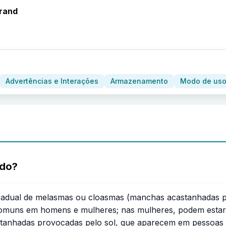
rand
Advertências e Interações
Armazenamento
Modo de uso
ado?
adual de melasmas ou cloasmas (manchas acastanhadas prov
omuns em homens e mulheres; nas mulheres, podem estar 
stanhadas provocadas pelo sol, que aparecem em pessoas m