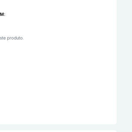
M:
este produto.