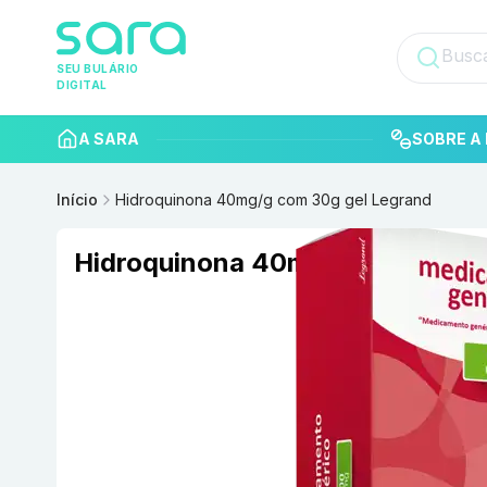
SEU BULÁRIO
DIGITAL
A SARA
SOBRE A 
Início
Hidroquinona 40mg/g com 30g gel Legrand
Hidroquinona 40mg/g com 30g g