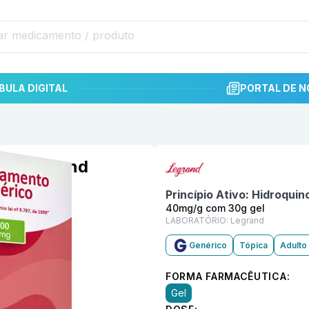
BULA DIGITAL
PORTAL DE N
Informações detalhadas do p
el Legrand
Princípio Ativo:
Hidroquin
40mg/g com 30g gel
LABORATÓRIO:
Legrand
Genérico
Tópica
Adulto
FORMA FARMACÊUTICA:
Gel