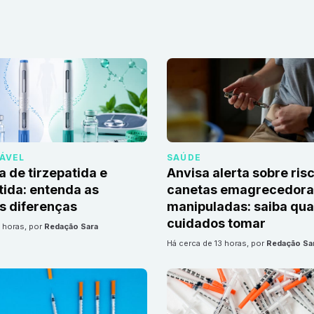
DÁVEL
SAÚDE
a de tirzepatida e
Anvisa alerta sobre ris
ida: entenda as
canetas emagrecedoras
is diferenças
manipuladas: saiba qua
cuidados tomar
3 horas
, por
Redação Sara
há cerca de 13 horas
, por
Redação Sa