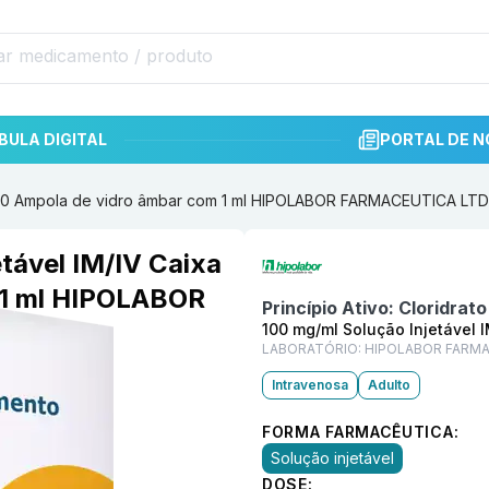
BULA DIGITAL
PORTAL DE N
xa 100 Ampola de vidro âmbar com 1 ml HIPOLABOR FARMACEUTICA LT
Informações detalhadas do p
etável IM/IV Caixa
 1 ml HIPOLABOR
Princípio Ativo:
Cloridrat
100 mg/ml Solução Injetável 
LABORATÓRIO:
HIPOLABOR FARMA
Intravenosa
Adulto
FORMA FARMACÊUTICA:
Solução injetável
DOSE: