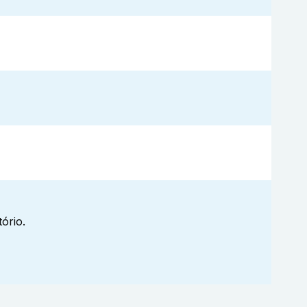
ório.