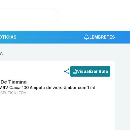
OTÍCIAS
LEMBRETES
DA
roduto
Hipovit B 100 mg/ml Solução Injetável IM/IV Cai
Visualizar Bula
o De Tiamina
IM/IV Caixa 100 Ampola de vidro âmbar com 1 ml
CEUTICA LTDA