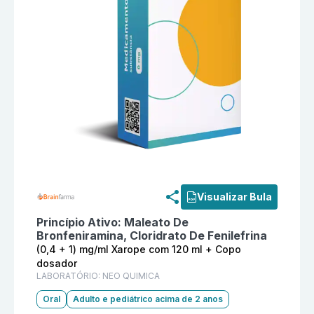
Informações detalhadas do produto
Hiscongex (0,4 +
Visualizar Bula
Princípio Ativo:
Maleato De
Bronfeniramina, Cloridrato De Fenilefrina
(0,4 + 1) mg/ml Xarope com 120 ml + Copo
dosador
LABORATÓRIO:
NEO QUIMICA
Oral
Adulto e pediátrico acima de 2 anos