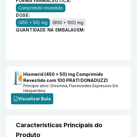
FORMA FARMACÊUTICA:
Comprimido revestido
DOSE:
(450 + 50) mg
(900 + 100) mg
QUANTIDADE NA EMBALAGEM:
Hismerid (450 + 50) mg Comprimido
Revestido com 100 PRATI DONADUZZI
Princípio ativo:
Diosmina, Flavonóides Expressos Em
Hesperidina
Visualizar Bula
Características Principais do
Produto