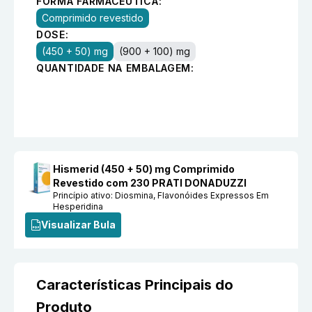
FORMA FARMACÊUTICA:
Comprimido revestido
DOSE:
(450 + 50) mg
(900 + 100) mg
QUANTIDADE NA EMBALAGEM:
Hismerid (450 + 50) mg Comprimido
Revestido com 230 PRATI DONADUZZI
Princípio ativo:
Diosmina, Flavonóides Expressos Em
Hesperidina
Visualizar Bula
Características Principais do
Produto