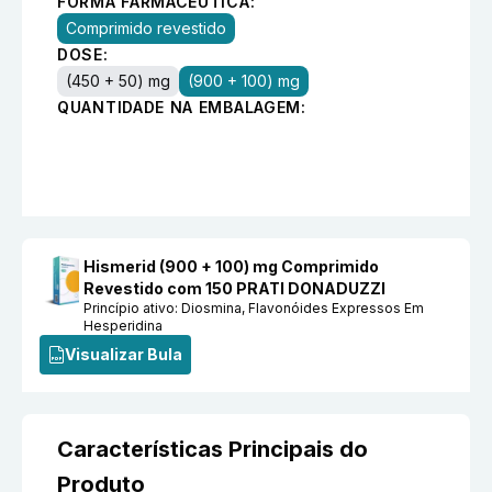
FORMA FARMACÊUTICA:
Comprimido revestido
DOSE:
(450 + 50) mg
(900 + 100) mg
QUANTIDADE NA EMBALAGEM:
Hismerid (900 + 100) mg Comprimido
Revestido com 150 PRATI DONADUZZI
Princípio ativo:
Diosmina, Flavonóides Expressos Em
Hesperidina
Visualizar Bula
Características Principais do
Produto