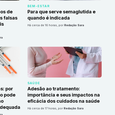
BEM-ESTAR
cos de
Para que serve semaglutida e
 falsas
quando é indicada
is
há cerca de 16 horas
, por
Redação Sara
ra
SAÚDE
s: por
Adesão ao tratamento:
to pode
importância e seus impactos na
mo
eficácia dos cuidados na saúde
adequada
há cerca de 17 horas
, por
Redação Sara
ra