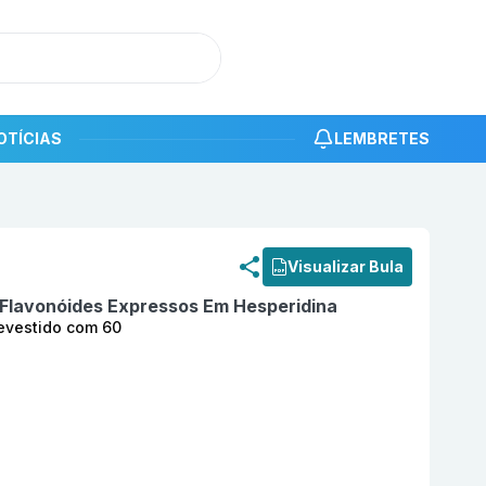
OTÍCIAS
LEMBRETES
roduto
Hismerid (900 + 100) mg Comprimido Revestido c
Visualizar Bula
 Flavonóides Expressos Em Hesperidina
evestido com 60