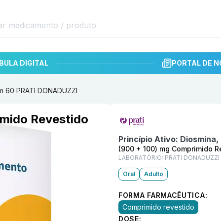
BULA DIGITAL
PORTAL DE N
com 60 PRATI DONADUZZI
Informações detalhadas do p
imido Revestido
Princípio Ativo:
Diosmina,
(900 + 100) mg Comprimido R
LABORATÓRIO:
PRATI DONADUZZI
Oral
Adulto
FORMA FARMACÊUTICA:
Comprimido revestido
DOSE: