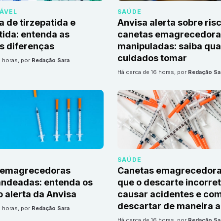
DÁVEL
SAÚDE
a de tirzepatida e
Anvisa alerta sobre ris
ida: entenda as
canetas emagrecedoras
is diferenças
manipuladas: saiba qua
cuidados tomar
6 horas
, por
Redação Sara
há cerca de 16 horas
, por
Redação Sa
SAÚDE
 emagrecedoras
Canetas emagrecedora
andeadas: entenda os
que o descarte incorre
o alerta da Anvisa
causar acidentes e co
descartar de maneira 
6 horas
, por
Redação Sara
há cerca de 16 horas
, por
Redação Sa