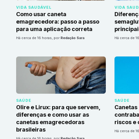
VIDA SAUDÁVEL
VIDA SAU
Como usar caneta
Diferenç
emagrecedora: passo a passo
semaglut
para uma aplicação correta
principa
há cerca de 16 horas
, por
Redação Sara
há cerca de 1
SAÚDE
SAÚDE
Olire e Lirux: para que servem,
Canetas
diferenças e como usar as
contrab
canetas emagrecedoras
riscos e 
brasileiras
há cerca de 1
há cerca de 16 horas
, por
Redação Sara