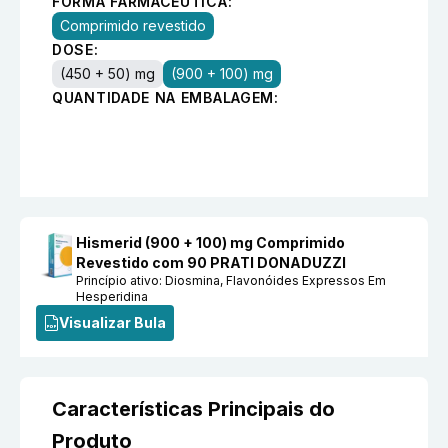
FORMA FARMACÊUTICA:
Comprimido revestido
DOSE:
(450 + 50) mg
(900 + 100) mg
QUANTIDADE NA EMBALAGEM:
Hismerid (900 + 100) mg Comprimido
Revestido com 90 PRATI DONADUZZI
Princípio ativo:
Diosmina, Flavonóides Expressos Em
Hesperidina
Visualizar Bula
Características Principais do
Produto