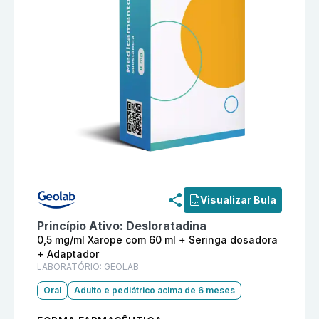
Informações detalhadas do produto
Hystalor 0,5 mg/
Visualizar Bula
Princípio Ativo:
Desloratadina
0,5 mg/ml Xarope com 60 ml + Seringa dosadora
+ Adaptador
LABORATÓRIO:
GEOLAB
Oral
Adulto e pediátrico acima de 6 meses