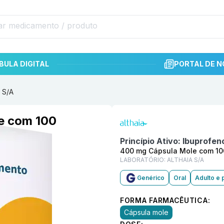
BULA DIGITAL
PORTAL DE N
 S/A
Informações detalhadas do p
e com 100
Princípio Ativo:
Ibuprofen
400 mg Cápsula Mole com 10
LABORATÓRIO:
ALTHAIA S/A
Genérico
Oral
Adulto e 
FORMA FARMACÊUTICA:
Cápsula mole