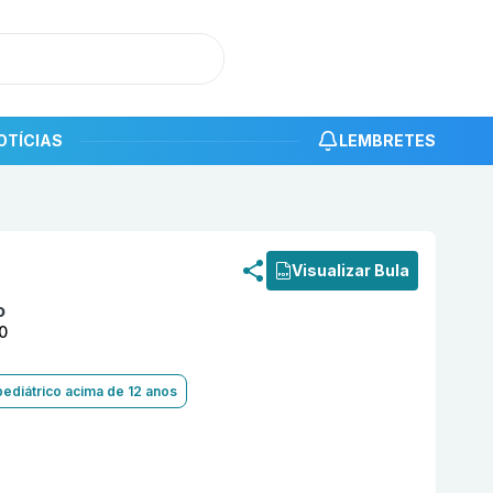
OTÍCIAS
LEMBRETES
roduto
Ibuprofeno 400 mg Cápsula Mole com 100 ALTHAIA
Visualizar Bula
o
0
pediátrico acima de 12 anos