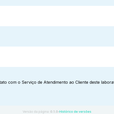
ato com o Serviço de Atendimento ao Cliente deste laborat
Versão da página:
0.1.0
Histórico de versões
●