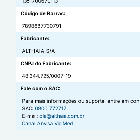
1351700670113
Código de Barras
:
7898687730791
Fabricante
:
ALTHAIA S/A
CNPJ do Fabricante
:
48.344.725/0007-19
Fale com o SAC
:
Para mais informações ou suporte, entre em cont
SAC:
0800 772717
E-mail:
ola@althaia.com.br
Canal Anvisa VigiMed