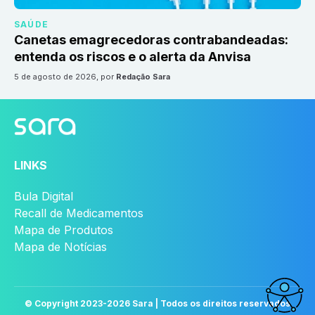
SAÚDE
Canetas emagrecedoras contrabandeadas:
entenda os riscos e o alerta da Anvisa
5 de agosto de 2026
, por
Redação Sara
LINKS
Bula Digital
Recall de Medicamentos
Mapa de Produtos
Mapa de Notícias
© Copyright 2023-
2026
Sara | Todos os direitos reservados