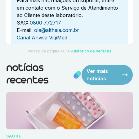
Para mais informações ou suporte, entre
em contato com o Serviço de Atendimento
ao Cliente deste laboratório.
SAC:
0800 772717
E-mail:
ola@althaia.com.br
Canal Anvisa VigiMed
Versão da página:
0.1.0
Histórico de versões
●
notícias
Ver mais
notícias
recentes
SAÚDE