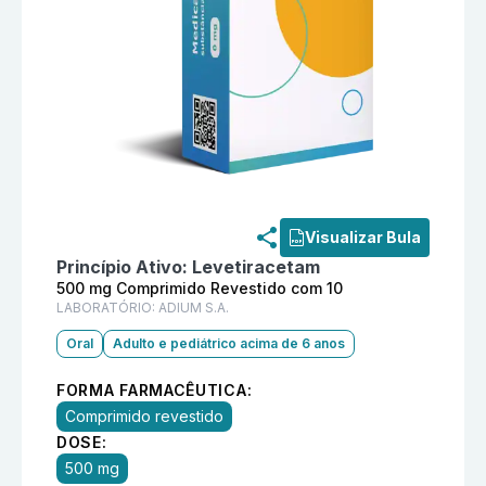
Informações detalhadas do produto
Iludral 500 mg C
Visualizar Bula
Princípio Ativo:
Levetiracetam
500 mg Comprimido Revestido com 10
LABORATÓRIO:
ADIUM S.A.
Oral
Adulto e pediátrico acima de 6 anos
FORMA FARMACÊUTICA:
Comprimido revestido
DOSE:
500 mg