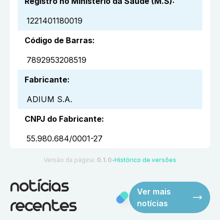
Registro no Ministério da Saúde (M.S)
:
1221401180019
Código de Barras
:
7892953208519
Fabricante
:
ADIUM S.A.
CNPJ do Fabricante
:
55.980.684/0001-27
Versão da página:
0.1.0
Histórico de versões
●
notícias
Ver mais
notícias
recentes