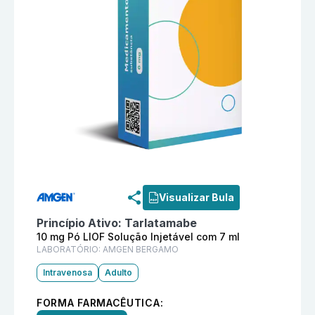
Informações detalhadas do produto
Imdelltra 10 mg 
Visualizar Bula
Princípio Ativo:
Tarlatamabe
10 mg Pó LIOF Solução Injetável com 7 ml
LABORATÓRIO:
AMGEN BERGAMO
Intravenosa
Adulto
FORMA FARMACÊUTICA: