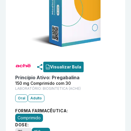
Informações detalhadas do produto
Infoc 150 mg Co
Visualizar Bula
Princípio Ativo:
Pregabalina
150 mg Comprimido com 30
LABORATÓRIO:
BIOSINTETICA (ACHE)
Oral
Adulto
FORMA FARMACÊUTICA:
Comprimido
DOSE: