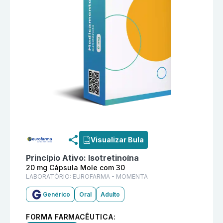
Informações detalhadas do produto
Isotretinoína 2
Visualizar Bula
Princípio Ativo:
Isotretinoína
20 mg Cápsula Mole com 30
LABORATÓRIO:
EUROFARMA - MOMENTA
Genérico
Oral
Adulto
FORMA FARMACÊUTICA: