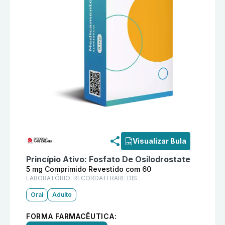
Informações detalhadas do produto
Isturisa 5 mg Co
Visualizar Bula
Princípio Ativo:
Fosfato De Osilodrostate
5 mg Comprimido Revestido com 60
LABORATÓRIO:
RECORDATI RARE DIS
Oral
Adulto
FORMA FARMACÊUTICA: